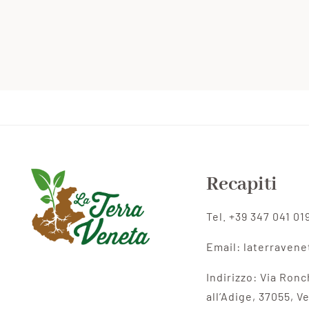
Recapiti
Tel. +39 347 041 01
Email: laterraven
Indirizzo:
Via Ronc
all’Adige,
37055, V